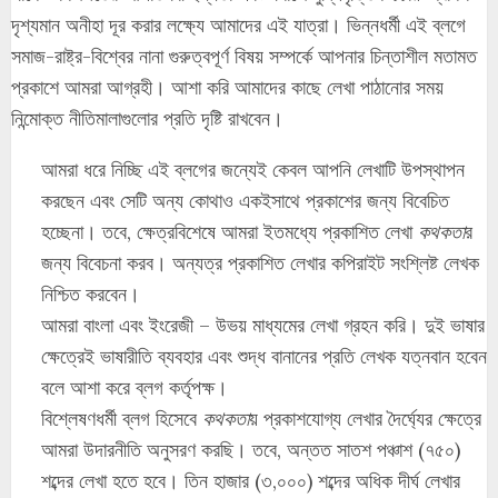
দৃশ্যমান অনীহা দূর করার লক্ষ্যে আমাদের এই যাত্রা। ভিন্নধর্মী এই ব্লগে
সমাজ-রাষ্ট্র-বিশ্বের নানা গুরুত্বপূর্ণ বিষয় সম্পর্কে আপনার চিন্তাশীল মতামত
প্রকাশে আমরা আগ্রহী। আশা করি আমাদের কাছে লেখা পাঠানোর সময়
নিন্মোক্ত নীতিমালাগুলোর প্রতি দৃষ্টি রাখবেন।
আমরা ধরে নিচ্ছি এই ব্লগের জন্যেই কেবল আপনি লেখাটি উপস্থাপন
করছেন এবং সেটি অন্য কোথাও একইসাথে প্রকাশের জন্য বিবেচিত
হচ্ছেনা। তবে, ক্ষেত্রবিশেষে আমরা ইতমধ্যে প্রকাশিত লেখা
কথকতা
র
জন্য বিবেচনা করব। অন্যত্র প্রকাশিত লেখার কপিরাইট সংশ্লিষ্ট লেখক
নিশ্চিত করবেন।
আমরা বাংলা এবং ইংরেজী – উভয় মাধ্যমের লেখা গ্রহন করি। দুই ভাষার
ক্ষেত্রেই ভাষারীতি ব্যবহার এবং শুদ্ধ বানানের প্রতি লেখক যত্নবান হবেন
বলে আশা করে ব্লগ কর্তৃপক্ষ।
বিশ্লেষণধর্মী ব্লগ হিসেবে
কথকতা
য় প্রকাশযোগ্য লেখার দৈর্ঘ্যের ক্ষেত্রে
আমরা উদারনীতি অনুসরণ করছি। তবে, অন্তত সাতশ পঞ্চাশ (৭৫০)
শব্দের লেখা হতে হবে। তিন হাজার (৩,০০০) শব্দের অধিক দীর্ঘ লেখার