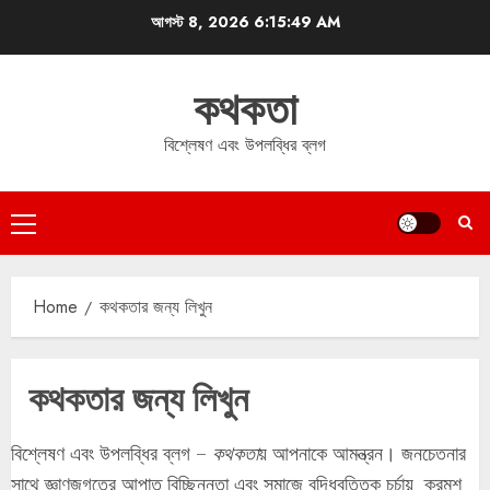
Skip
আগস্ট 8, 2026
6:15:49 AM
to
content
কথকতা
বিশ্লেষণ এবং উপলব্ধির ব্লগ
Primary
Menu
Home
কথকতার জন্য লিখুন
কথকতার জন্য লিখুন
বিশ্লেষণ এবং উপলব্ধির ব্লগ –
কথকতা
য় আপনাকে আমন্ত্রন। জনচেতনার
সাথে জ্ঞাণজগতের আপাত বিচ্ছিন্নতা এবং সমাজে বুদ্ধিবৃত্তিক চর্চায় ক্রমশ