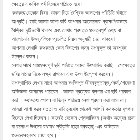
ক্ষেত্রে একাধিক পর্ব হিসেবে পাঠাতে হবে।
কথকতা
যেকোন বিষয়-ভাবনা নিয়ে বৈশ্বিক আলাপের পরিচিতি ঘটাতে
আগ্রহী। তাই আমরা আশা করি আপনার আলোচনায় প্রাসংগিকভাবে
বৈশ্বিক দৃষ্টিভংগী থাকবে এবং লেখায় প্রদত্ত গুরুত্বপূর্ণ তথ্য বা
আলোচনার উৎস/লিংক প্রচলিত নিয়ম অনুযায়ী দেয়া থাকবে।
আপনার লেখাটি
কথকতা
র কোন বিভাগের জন্য উপযুক্ত তা অবশ্যই
উল্লেখ করুন।
লেখার সাথে সামঞ্জস্যপূর্ণ ছবি পাঠাতে আমরা উৎসাহিত করছি। সেক্ষেত্রে
ছবির মানের দিকে লক্ষ্য রাখবেন এবং উৎস উল্লেখ করবেন।
উপস্থাপিত লেখার সাথে আপনার সংক্ষিপ্ত জীবনবৃত্তান্ত/কর্ম/গবেষণা
অভিজ্ঞতা আমাদের পাঠাবেন। আমরা প্রত্যেক ব্লগার এর ছবি প্রকাশ
করি।
কথকতা
য় গোপন বা ভিন্ন পরিচয়ে লেখা প্রদান করা যাবে না।
আমরা আশা করব সততা ও দায়িত্ববোধ থেকেই আপনি কথকতার ব্লগার
হিসেবে লেখা দিচ্ছেন। কাজেই যেকোন প্লেজারিজম (অর্থাৎ অন্যের রচনা
বা রচনাংশ উৎসের যথাযথ স্বীকৃতি ছাড়া ব্যবহার)-এর অভিযোগ
গুরুত্বসহকারে নেয়া হবে।