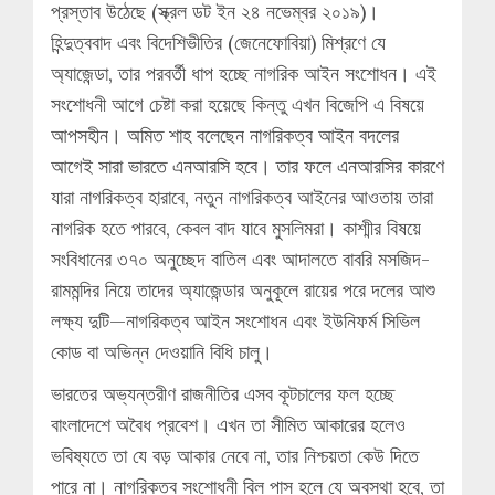
প্রস্তাব উঠেছে (স্ক্রল ডট ইন ২৪ নভেম্বর ২০১৯)।
হিন্দুত্ববাদ এবং বিদেশিভীতির (জেনেফোবিয়া) মিশ্রণে যে
অ্যাজেন্ডা, তার পরবর্তী ধাপ হচ্ছে নাগরিক আইন সংশোধন। এই
সংশোধনী আগে চেষ্টা করা হয়েছে কিন্তু এখন বিজেপি এ বিষয়ে
আপসহীন। অমিত শাহ বলেছেন নাগরিকত্ব আইন বদলের
আগেই সারা ভারতে এনআরসি হবে। তার ফলে এনআরসির কারণে
যারা নাগরিকত্ব হারাবে, নতুন নাগরিকত্ব আইনের আওতায় তারা
নাগরিক হতে পারবে, কেবল বাদ যাবে মুসলিমরা। কাশ্মীর বিষয়ে
সংবিধানের ৩৭০ অনুচ্ছেদ বাতিল এবং আদালতে বাবরি মসজিদ-
রামমন্দির নিয়ে তাদের অ্যাজেন্ডার অনুকূলে রায়ের পরে দলের আশু
লক্ষ্য দুটি—নাগরিকত্ব আইন সংশোধন এবং ইউনিফর্ম সিভিল
কোড বা অভিন্ন দেওয়ানি বিধি চালু।
ভারতের অভ্যন্তরীণ রাজনীতির এসব কূটচালের ফল হচ্ছে
বাংলাদেশে অবৈধ প্রবেশ। এখন তা সীমিত আকারের হলেও
ভবিষ্যতে তা যে বড় আকার নেবে না, তার নিশ্চয়তা কেউ দিতে
পারে না। নাগরিকত্ব সংশোধনী বিল পাস হলে যে অবস্থা হবে, তা