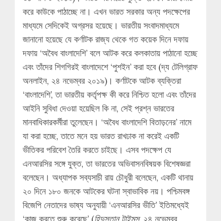
করে কাউকে পাঠাচ্ছে না। এখন ভারত সরকার অন্য পদক্ষেপের
মাধ্যমে সেদিকেই অগ্রসর হয়েছে। ভারতীয় সংবাদমাধ্যমে
জানানো হয়েছে যে কর্ণাটক রাজ্য থেকে গত কয়েক দিনে দফায়
দফায় ‘অবৈধ বাংলাদেশি’ বলে আটক করে কলকাতায় পাঠানো হচ্ছে
এবং তাঁদের শিগগিরই বাংলাদেশে ‘পুশইন’ করা হবে (দ্য টেলিগ্রাফ
অনলাইন, ২৪ নভেম্বর ২০১৯)। কর্ণাটকে আটক ব্যক্তিরা
‘বাংলাদেশি’, তা ভারতীয় কর্তৃপক্ষ কী করে নিশ্চিত হলো এবং তাঁদের
আইনি সুবিধা দেওয়া হয়েছিল কি না, সেই প্রশ্ন ভারতের
মানবাধিকারকর্মীরা তুলেছেন। ‘অবৈধ বাংলাদেশি বিতাড়নের’ নামে
যা করা হচ্ছে, তাতে মনে হয় ভারত রাখঢাক না করেই একটি
ভীতিকর পরিবেশ তৈরি করতে চাইছে। এসব পদক্ষেপ যে
এনআরসির সঙ্গে যুক্ত, তা ভারতের অভিবাসনবিষয়ক বিশেষজ্ঞরা
বলেছেন। অধ্যাপক সব্যসাচী রায় চৌধুরী বলেছেন, একটি থানায়
২০ দিনে ১৮০ জনকে আটকের ঘটনা স্বাভাবিক নয়। পশ্চিমবঙ্গ
বিজেপি নেতাদের ভাষ্য অনুযায়ী ‘এনআরসির ভীতি’ ইতিমধ্যেই
‘কাজ করতে শুরু করেছে’ (
হিন্দুস্তান টাইমস
, ২৪ নভেম্বর