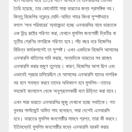
বলে বিবেচনা করে ২০১৯ সালে আসামে যে এনআরসির তালিকা
তৈরি হয়েছে, তার কোনোটাই সারা ভারতের জন্য প্রাসঙ্গিক নয়।
কিন্তু বিজেপির নরেন্দ্র মোদি-অমিত শাহর কিংবা সুস্পষ্টভাবে
বললে ‘সংঘ পরিবারের’ অ্যাজেন্ডা হচ্ছে এনআরসির নামে ভারতকে
এক হিন্দু রাষ্ট্রে পরিণত করা, যেখানে মুসলিম জনগোষ্ঠী দ্বিতীয় বা
তৃতীয় শ্রেণির নাগরিকে পরিণত হবে। পাঁচ বছর ধরে বিজেপির
বিভিন্ন কার্যকলাপেই তা সুস্পষ্ট। এখন একদিকে বিজেপি আসামের
এনআরসি বাতিলের দাবি করছে, অন্যদিকে ভারতের সব রাজ্যে
এনআরসি করার হুজুগ তুলেছে। কারণ, বিজেপির আশা ছিল এবং
এভাবেই প্রচার চালিয়েছিল যে আসামের এনআরসি যাদের নাগরিক
নয় বলে শনাক্ত করবে তাদের অধিকাংশ হবে মুসলিম—তাদের
সহজেই বাংলাদেশ থেকে অনুপ্রবেশকারী বলে চিহ্নিত করা যাবে।
এখন সারা ভারতে এনআরসির জুজু দেখানো হচ্ছে সবাইকে। গত
বুধবার পার্লামেন্টে অমিত শাহ বলেছেন, সারা দেশেই এনআরসি
হবে। ভারতের মুসলিম জনগোষ্ঠীর সামনে প্রশ্ন, তারা কী করবে।
ইতিমধ্যেই মুসলিম জনগোষ্ঠীর মধ্যে এনআরসি বয়কট করার