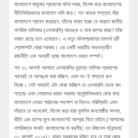
বাংলাদেশে মানুষের প্রবেশের ঘটনা সবার, বিশেষ করে বাংলাদেশের
নীতিনির্ধারকদের মনোযোগ দাবি করে। গত কয়েক সপ্তাহে যাঁরা
বাংলাদেশে প্রবেশ করেছেন, তাঁদের ভাষ্য হচ্ছে যে ভারতে জাতীয়
নাগরিক তালিকার (এনআরসি) আতঙ্ক ও নানা চাপের কারণে তাঁরা
ভারত ছেড়ে চলে এসেছেন। এ নতুন ঘটনাপ্রবাহের তাৎপর্য দুটি
প্রেক্ষাপটে বোঝা দরকার। এর একটি ভারতীয় অভ্যন্তরীণ
রাজনীতি এবং অন্যটি হচ্ছে বাংলাদেশ-ভারত সম্পর্ক।
গত ৩১ আগস্ট আসামে এনআরসির চূড়ান্ত তালিকা প্রকাশের
পরপরই যে আশঙ্কা করা হচ্ছিল, এখন তা–ই বাস্তবে রূপ
নিচ্ছে। সেই সময়েই এটা বোঝা যাচ্ছিল যে এনআরসি থেকে বাদ
পড়েছে এমন লোকদের ভারত সরকার আনুষ্ঠানিকভাবে জোর করে
বাংলাদেশে ফেরত পাঠানোর পদক্ষেপ না নিলেও পরিস্থিতি এমন
দাঁড়াবে যে অনেকেই, বিশেষ করে যারা মুসলিম জনগোষ্ঠীর সদস্য,
ভীতি এবং চাপের মুখে বাংলাদেশেই আশ্রয় নিতে চাইবে (‘আসামের
নাগরিকত্ব সংকট: বাংলাদেশের যা করণীয়’,
দ্য বিজনেস স্ট্যান্ডার্ড
,
৩১ আগস্ট ২০১৯)। ভারত সরকারের যুক্তি হবে যে তারা জোর