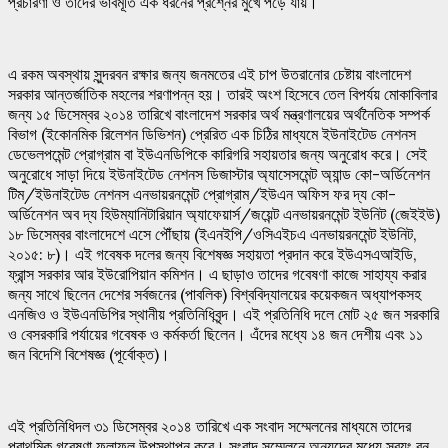
প্রচারণা ও তাদের ভাবমূর্তি এক ধরনের প্রশ্নের মুখে পড়ে যায়।
এ রকম অবস্থায় সুন্দরবন রক্ষার জন্য জনমতের এই চাপ উতরানোর চেষ্টায় বাংলাদেশ
সরকার আন্তর্জাতিক মহলের শরণাপন্ন হয়। তারই অংশ হিসেবে তেল বিপর্যয় মোকাবিলার
জন্য ১৫ ডিসেম্বর ২০১৪ তারিখে বাংলাদেশ সরকার অর্থ মন্ত্রণালয়ের অর্থনৈতিক সম্পর্ক
বিভাগ (ইকোনমিক রিলেশন ডিভিশন) প্রেরিত এক চিঠির মাধ্যমে ইউনাইটেড নেশনস
ডেভেলপমেন্ট প্রোগ্রাম বা ইউএনডিপিকে কারিগরি সহায়তার জন্য অনুরোধ করে। সেই
অনুরোধে সাড়া দিয়ে ইউনাইটেড নেশনস ডিজাস্টার অ্যাসেসমেন্ট অ্যান্ড কো-অর্ডিনেশন
টিম/ইউনাইটেড নেশনস এনভায়রনমেন্ট প্রোগ্রাম/ইউএন অফিস ফর দ্য কো-
অর্ডিনেশন অব দ্য হিউম্যানিটারিয়ান অ্যাফেয়ার্স/জয়েন্ট এনভায়রনমেন্ট ইউনিট (জেইইউ)
১৮ ডিসেম্বর বাংলাদেশে এসে পৌঁছায় (ইএনইপি/ওসিএইচএ এনভায়রনমেন্ট ইউনিট,
২০১৫: ৮)। এই গবেষক দলের জন্য বিশেষজ্ঞ সহায়তা প্রদান করে ইউএসএআইডি,
ফ্রান্স সরকার আর ইউরোপিয়ান কমিশন। এ ছাড়াও তাদের গবেষণা কাজে সাহায্য করার
জন্য সাথে ছিলেন দেশের সর্বজনের (পাবলিক) বিশ্ববিদ্যালয়ের কয়েকজন অধ্যাপকসহ
এনজিও ও ইউএনডিপির স্থানীয় প্রতিনিধিবৃন্দ। এই প্রতিনিধি দলে মোট ২৫ জন সরকারি
ও বেসরকারি পর্যায়ের গবেষক ও কর্মকর্তা ছিলেন। এঁদের মধ্যে ১৪ জন দেশীয় এবং ১১
জন বিদেশি বিশেষজ্ঞ (পূর্বোক্ত)।
এই প্রতিনিধিদল ৩১ ডিসেম্বর ২০১৪ তারিখে এক সংবাদ সম্মেলনের মাধ্যমে তাদের
প্রাথমিক গবেষণা ফলাফল উপস্থাপন করে। সংবাদ সম্মেলনে অন্যদের মধ্যে স্বয়ং বন