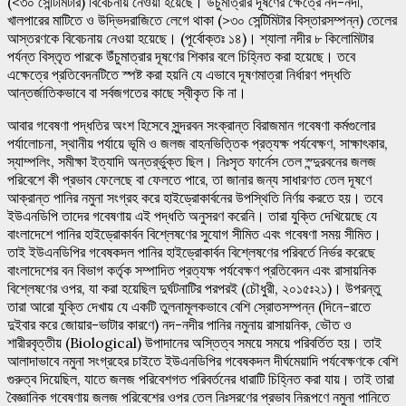
(<৩০ সেন্টিমিটার) বিবেচনায় নেওয়া হয়েছে। উঁচুমাত্রার দূষণের ক্ষেত্রে নদ-নদী,
খালপারের মাটিতে ও উদ্ভিদরাজিতে লেগে থাকা (>৩০ সেন্টিমিটার বিস্তারসম্পন্ন) তেলের
আস্তরণকে বিবেচনায় নেওয়া হয়েছে। (পূর্বোক্তঃ ১৪)। শ্যালা নদীর ৮ কিলোমিটার
পর্যন্ত বিস্তৃত পারকে উঁচুমাত্রার দূষণের শিকার বলে চিহ্নিত করা হয়েছে। তবে
এক্ষেত্রে প্রতিবেদনটিতে স্পষ্ট করা হয়নি যে এভাবে দূষণমাত্রা নির্ধারণ পদ্ধতি
আন্তর্জাতিকভাবে বা সর্বজগতের কাছে স্বীকৃত কি না।
আবার গবেষণা পদ্ধতির অংশ হিসেবে সুন্দরবন সংক্রান্ত বিরাজমান গবেষণা কর্মগুলোর
পর্যালোচনা, স্থানীয় পর্যায়ে ভূমি ও জলজ বাহনভিত্তিক প্রত্যক্ষ পর্যবেক্ষণ, সাক্ষাৎকার,
স্যাম্পলিং, সমীক্ষা ইত্যাদি অন্তর্র্ভুক্ত ছিল। নিঃসৃত ফার্নেস তেল স্ন্দুরবনের জলজ
পরিবেশে কী প্রভাব ফেলেছে বা ফেলতে পারে, তা জানার জন্য সাধারণত তেল দূষণে
আক্রান্ত পানির নমুনা সংগ্রহ করে হাইড্রোকার্বনের উপস্থিতি নির্ণয় করতে হয়। তবে
ইউএনডিপি তাদের গবেষণায় এই পদ্ধতি অনুসরণ করেনি। তারা যুক্তি দেখিয়েছে যে
বাংলাদেশে পানির হাইড্রোকার্বন বিশ্লেষণের সুযোগ সীমিত এবং গবেষণা সময় সীমিত।
তাই ইউএনডিপির গবেষকদল পানির হাইড্রোকার্বন বিশ্লেষণের পরিবর্তে নির্ভর করেছে
বাংলাদেশের বন বিভাগ কর্তৃক সম্পাদিত প্রত্যক্ষ পর্যবেক্ষণ প্রতিবেদন এবং রাসায়নিক
বিশ্লেষণের ওপর, যা করা হয়েছিল দুর্ঘটনাটির পরপরই (চৌধুরী, ২০১৫ঃ২১)। উপরন্তু
তারা আরো যুক্তি দেখায় যে একটি তুলনামূলকভাবে বেশি স্রোতসম্পন্ন (দিনে-রাতে
দুইবার করে জোয়ার-ভাটার কারণে) নদ-নদীর পানির নমুনায় রাসায়নিক, ভৌত ও
শারীরবৃত্তীয় (Biological) উপাদানের অস্তিত্ব সময়ে সময়ে পরিবর্তিত হয়। তাই
আলাদাভাবে নমুনা সংগ্রহের চাইতে ইউএনডিপির গবেষকদল দীর্ঘমেয়াদি পর্যবেক্ষণকে বেশি
গুরুত্ব দিয়েছিল, যাতে জলজ পরিবেশগত পরিবর্তনের ধারাটি চিহ্নিত করা যায়। তাই তারা
বৈজ্ঞানিক গবেষণায় জলজ পরিবেশের ওপর তেল নিঃসরণের প্রভাব নিরূপণে নমুনা পানিতে