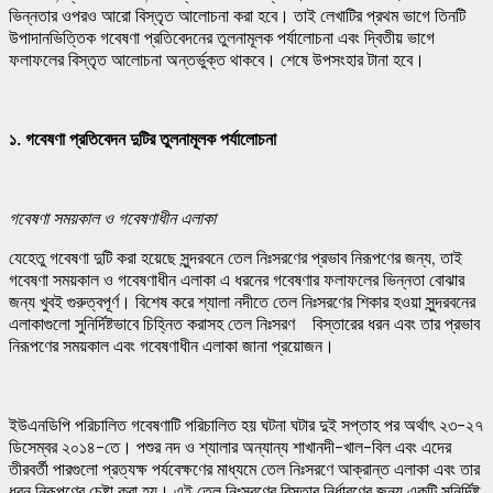
ভিন্নতার ওপরও আরো বিস্তৃত আলোচনা করা হবে। তাই লেখাটির প্রথম ভাগে তিনটি
উপাদানভিত্তিক গবেষণা প্রতিবেদনের তুলনামূলক পর্যালোচনা এবং দ্বিতীয় ভাগে
ফলাফলের বিস্তৃত আলোচনা অন্তর্ভুক্ত থাকবে। শেষে উপসংহার টানা হবে।
১.
গবেষণা
প্রতিবেদন
দুটির
তুলনামূলক
পর্যালোচনা
গবেষণা
সময়কাল
ও
গবেষণাধীন
এলাকা
যেহেতু গবেষণা দুটি করা হয়েছে সুন্দরবনে তেল নিঃসরণের প্রভাব নিরূপণের জন্য, তাই
গবেষণা সময়কাল ও গবেষণাধীন এলাকা এ ধরনের গবেষণার ফলাফলের ভিন্নতা বোঝার
জন্য খুবই গুরুত্বপূর্ণ। বিশেষ করে শ্যালা নদীতে তেল নিঃসরণের শিকার হওয়া সুন্দরবনের
এলাকাগুলো সুনির্দিষ্টভাবে চিহ্নিত করাসহ তেল নিঃসরণ বিস্তারের ধরন এবং তার প্রভাব
নিরূপণের সময়কাল এবং গবেষণাধীন এলাকা জানা প্রয়োজন।
ইউএনডিপি পরিচালিত গবেষণাটি পরিচালিত হয় ঘটনা ঘটার দুই সপ্তাহ পর অর্থাৎ ২৩-২৭
ডিসেম্বর ২০১৪-তে। পশুর নদ ও শ্যালার অন্যান্য শাখানদী-খাল-বিল এবং এদের
তীরবর্তী পারগুলো প্রত্যক্ষ পর্যবেক্ষণের মাধ্যমে তেল নিঃসরণে আক্রান্ত এলাকা এবং তার
ধরন নিরূপণের চেষ্টা করা হয়। এই তেল নিঃসরণের বিস্তার নির্ধারণের জন্য একটি সুনির্দিষ্ট