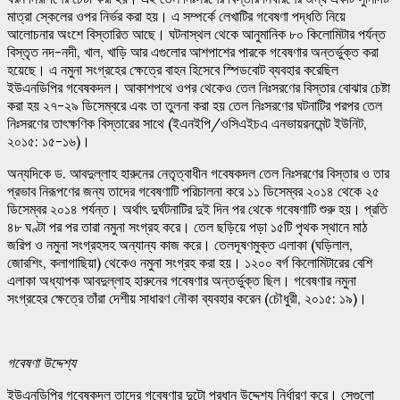
মাত্রা স্কেলের ওপর নির্ভর করা হয়। এ সম্পর্কে লেখাটির গবেষণা পদ্ধতি নিয়ে
আলোচনার অংশে বিস্তারিত আছে। ঘটনাস্থল থেকে আনুমানিক ৮০ কিলোমিটার পর্যন্ত
বিস্তৃত নদ-নদী, খাল, খাড়ি আর এগুলোর আশপাশের পারকে গবেষণার অন্তর্ভুক্ত করা
হয়েছে। এ নমুনা সংগ্রহের ক্ষেত্রে বাহন হিসেবে স্পিডবোট ব্যবহার করেছিল
ইউএনডিপির গবেষকদল। আকাশপথে ওপর থেকেও তেল নিঃসরণের বিস্তার বোঝার চেষ্টা
করা হয় ২৭-২৯ ডিসেম্বরে এবং তা তুলনা করা হয় তেল নিঃসরণের ঘটনাটির পরপর তেল
নিঃসরণের তাৎক্ষণিক বিস্তারের সাথে (ইএনইপি/ওসিএইচএ এনভায়রনমেন্ট ইউনিট,
২০১৫: ১৫-১৬)।
অন্যদিকে ড. আবদুল্লাহ হারুনের নেতৃত্বাধীন গবেষকদল তেল নিঃসরণের বিস্তার ও তার
প্রভাব নিরূপণের জন্য তাদের গবেষণাটি পরিচালনা করে ১১ ডিসেম্বর ২০১৪ থেকে ২৫
ডিসেম্বর ২০১৪ পর্যন্ত। অর্থাৎ দুর্ঘটনাটির দুই দিন পর থেকে গবেষণাটি শুরু হয়। প্রতি
৪৮ ঘণ্টা পর পর তারা নমুনা সংগ্রহ করে। তেল ছড়িয়ে পড়া ১৫টি পৃথক স্থানে মাঠ
জরিপ ও নমুনা সংগ্রহসহ অন্যান্য কাজ করে। তেলদূষণমুক্ত এলাকা (ঘড়িলাল,
জোরশিং, কলাগাছিয়া) থেকেও নমুনা সংগ্রহ করা হয়। ১২০০ বর্গ কিলোমিটারের বেশি
এলাকা অধ্যাপক আবদুল্লাহ হারুনের গবেষণার অন্তর্ভুক্ত ছিল। গবেষণার নমুনা
সংগ্রহের ক্ষেত্রে তাঁরা দেশীয় সাধারণ নৌকা ব্যবহার করেন (চৌধুরী, ২০১৫: ১৯)।
গবেষণা
উদ্দেশ্য
ইউএনডিপির গবেষকদল তাদের গবেষণার দুটো প্রধান উদ্দেশ্য নির্ধারণ করে। সেগুলো