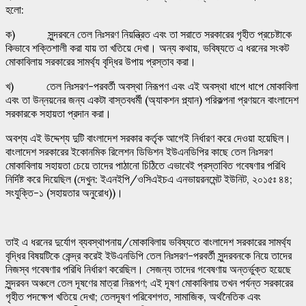
হলো:
ক) সুন্দরবনে তেল নিঃসরণ নিয়ন্ত্রিত এবং তা সরাতে সরকারের গৃহীত প্রচেষ্টাকে
কিভাবে শক্তিশালী করা যায় তা খতিয়ে দেখা। অন্য কথায়, ভবিষ্যতে এ ধরনের সংকট
মোকাবিলায় সরকারের সামর্থ্য বৃদ্ধির উপায় প্রস্তাব করা।
খ) তেল নিঃসরণ-পরবর্তী অবস্থা নিরূপণ এবং এই অবস্থা ধাপে ধাপে মোকাবিলা
এবং তা উন্নয়নের জন্য একটা বাস্তবধর্মী (অ্যাকশন প্ল্যান) পরিকল্পনা প্রণয়নে বাংলাদেশ
সরকারকে সহায়তা প্রদান করা।
অবশ্য এই উদ্দেশ্য দুটি বাংলাদেশ সরকার কর্তৃক আগেই নির্ধারণ করে দেওয়া হয়েছিল।
বাংলাদেশ সরকারের ইকোনমিক রিলেশন ডিভিশন ইউএনডিপির কাছে তেল নিঃসরণ
মোকাবিলায় সহায়তা চেয়ে তাদের পাঠানো চিঠিতে এভাবেই প্রস্তাবিত গবেষণার পরিধি
নির্দিষ্ট করে দিয়েছিল (দেখুন: ইএনইপি/ওসিএইচএ এনভায়রনমেন্ট ইউনিট, ২০১৫ঃ ৪৪;
সংযুক্তি-১ (সহায়তার অনুরোধ))।
তাই এ ধরনের দুর্যোগ ব্যবস্থাপনায়/মোকাবিলায় ভবিষ্যতে বাংলাদেশ সরকারের সামর্থ্য
বৃদ্ধির বিষয়টিকে কেন্দ্র করেই ইউএনডিপি তেল নিঃসরণ-পরবর্তী সুন্দরবনকে নিয়ে তাদের
নিজস্ব গবেষণার পরিধি নির্ধারণ করেছিল। সেজন্য তাদের গবেষণায় অন্তর্ভুক্ত হয়েছে
সুন্দরবন অঞ্চলে তেল দূষণের মাত্রা নিরূপণ; এই দূষণ মোকাবিলায় তখন পর্যন্ত সরকারের
গৃহীত পদক্ষেপ খতিয়ে দেখা; তেলদূষণ পরিবেশগত, সামাজিক, অর্থনৈতিক এবং