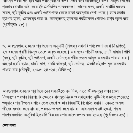
বিভিন্ন প্রকাশিত ছবি আর প্রতিবেদনের ওপর নির্ভর করে জীবজন্তুর ওপর নিঃসৃত তেলের
প্রভাব বোঝার চেষ্টা করে ইউএনডিপির গবেষকদল। তাদের মতে, একটি মাঝারি ধরনের
সারস, দুটি কুমির এবং একটি গুইসাপকে তেলে ঢাকা অবস্থায় দেখা গেছে। তবে মজার
ব্যাপার হলো, এক্ষেত্রে তারা ড. আবদুল্লাহ হারুনের প্রতিবেদন থেকেও তথ্য তুলে ধরে
(পূর্বোক্তঃ ২৮)।
ড. আবদুল্লাহ হারুনের প্রতিবেদন অনুযায়ী (নিজস্ব সরাসরি পর্যবেক্ষণ দ্বারা নিরূপিত),
২৭ ধরনের প্রাণী নিঃসৃত তেলে আবৃত হয়েছে। এর মধ্যে পাঁচটি ব্যাঙ, ১৭টি সাধারণ পাখি
(বক), দুটি কুমির, দুটি গুইসাপ, একটি ভোঁদড়ের শরীর তেলে আবৃত অবস্থায় পাওয়া যায়।
এছাড়া ছয়টি ব্যাঙ, চারটি সাপ, চারটি কাঁকড়া, দুটি ভোঁদড়, একটি গুইসাপ মৃত অবস্থায়
পাওয়া যায় (চৌধুরী, ২০১৫: ২৪-২৫; টেবিল ৬)।
আবদুল্লাহ হারুনের প্রতিবেদনের সবচাইতে বড় দিক, এতে জীবজন্তুর ওপর তেল
নিঃসরণের প্রভাব নিরূপণের ক্ষেত্রে বাস্তুতান্ত্রিক ও স্বাস্থ্যগত দৃষ্টিভঙ্গি গুরুত্ব পেয়েছে;
শুধুমাত্র প্রাণীগুলোর গায়ে তেল লেগে থাকার বিষয়টিই বিবেচিত হয়নি। যেমন: জলজ
জীবের সংখ্যা কমে যাওয়া, প্রজননক্ষমতা কমে যাওয়া, আবাসস্থল নষ্ট হওয়া, শ্বাস-
প্রশ্বাসজনিত অসুবিধা ইত্যাদি বিষয়ের ওপর আলোকপাত করা হয়েছে (পূর্বোক্তঃ ২৬)।
শেষ
কথা