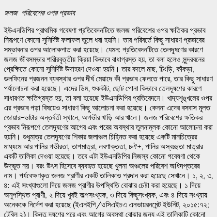
জলজ
পরিবেশের
ওপর
প্রভাব
ইউএনডিপির প্রাথমিক গবেষণা প্রতিবেদনটিতে জলজ পরিবেশের ওপর ক্ষতিকর প্রভাব
নিরূপণে কোনো সুনির্দিষ্ট ফলাফল তুলে ধরা হয়নি। তার পরিবর্তে কিছু সাধারণ প্রভাবের
সম্ভাবনার ওপর আলোকপাত করা হয়েছে। যেমন: প্রতিবেদনটিতে তেলদূষণের কারণে
জলজ জীবসম্ভার শারীরবৃত্তীয় ক্রিয়া কিভাবে বাধাগ্রস্ত হয়, তা বলা হলেও সুন্দরবনের
প্রেক্ষিতে কোনো সুনির্দিষ্ট উদাহরণ দেওয়া হয়নি। তার বদলে মাছ, চিংড়ি, কাঁকড়া,
ডলফিনের প্রজনন ব্যবস্থার ওপর দীর্ঘ মেয়াদে কী প্রভাব ফেলতে পারে, তার কিছু সাধারণ
পর্যালোচনা করা হয়েছে। এদের ডিম, শুককীট, ছোট পোনা কিভাবে তেলদূষণের কারণে
সাধারণত ক্ষতিগ্রস্ত হয়, তা বলা হয়েছে ইউএনডিপির প্রতিবেদনে। খাদ্যশৃঙ্খলের ওপর
এর প্রভাব পড়া বিষয়েও সাধারণ কিছু আলোচনা করা হয়েছে। কেননা এদের বসবাস মূলত
জোয়ার-ভাটার অন্তর্বতী স্থানে, অগভীর খাড়ি আর খালে। জলজ পরিবেশের ক্ষতিকর
প্রভাব নিরূপণে তেলদূষণের আগের এবং পরের অবস্থার তুলনামূলক কোনো আলোচনা করা
হয়নি। শুধুমাত্র তেলদূষণের শিকার জলাঞ্চল চিহ্নিত করা হয়েছে একটি মানচিত্রের
মাধ্যমে আর পানির গভীরতা, তাপমাত্রা, লবণাক্ততা, চঐ+, পানির অস্বচ্ছতা মাত্রার
একটি তালিকা দেওয়া হয়েছে। তবে এটা ইউএনডিপির নিজস্ব কোনো গবেষণা থেকে
উদ্ভূত নয়। বরং উৎস হিসেবে ব্যবহৃত হয়েছে খুলনা অঞ্চলের পরিবেশ অধিদপ্তরের
নাম। পর্যবেক্ষণকৃত জলজ প্রাণীর একটি তালিকাও প্রদান করা হয়েছে সেখানে। ১, ২, ৩,
৪: এই সংখ্যাগুলো দিয়ে জলজ প্রাণীর উপস্থিতি বোঝার চেষ্টা করা হয়েছে। ১ দিয়ে
অনুপস্থিত প্রাণী, ২ দিয়ে খুবই অল্পসংখ্যক, ৩ দিয়ে কিছুসংখ্যক, এবং ৪ দিয়ে সংখ্যায়
অনেককে নির্দেশ করা হয়েছে (ইএনইপি/ওসিএইচএ এনভায়রনমেন্ট ইউনিট, ২০১৫:৭২;
টেবিল ২)। কিন্তু দূষণের পরে এবং আগের অবস্থা বোঝার জন্য এই তালিকাটি কোনো