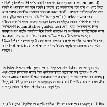
ফাইটোপ্লাংকটনের উপস্থিতি যাচাই করার বিষয়টিকে প্রস্তাব (recommend)
করেনি বা প্রাসঙ্গিক বলে মনে করেনি। তাদের এই অবস্থানের পক্ষে তারা ঐ একই বিষয়ে
অন্য কোনো বৈজ্ঞানিক গবেষণার রেফারেন্স প্রদান করেনি। গবেষণা প্রতিবেদনটিতে তারা
আরো যুক্তি দেখায় যে নদ-নদীর উপরিভাগস্থ পানির (surface water)
হাইড্রোকার্বন বিশ্লেষণের জন্য আন্তর্জাতিকভাবে স্বীকৃত কোনো পরিমাণগত কোনো
দিকনির্দেশনা (quantitative guidelines) নেই। তবে এ-সংক্রান্ত বিশ্ব
স্বাস্থ্য সংস্থা কর্তৃক প্রকাশিত নিদের্শনাবলি থাকলেও তা শুধু নিরাপদ জনবিনোদনের জন্য
প্রযোজ্য। তাই জলজ পরিবেশের ওপর ক্ষতিকর প্রভাব বিশ্লেষণের ক্ষেত্রে
ইউএনডিপির গবেষকদল স্থানীয় জেলেদের সাক্ষাৎকার ও শ্যালা নদীর ২০ প্রজাতির মাছ,
দুটি কাঁকড়া, একটি চিংড়ি পোনা এবং একটি বড় চিংড়ির নমুনার ব্যবচ্ছেদের ওপর নির্ভর
করেছে।
একইভাবে বাদাবনের ওপর প্রভাব নিরূপণে শুধুমাত্র গোলপাতাসহ অন্যান্য বৃক্ষরাজির
ওপর তেলের বিস্তারের মাত্রা নিয়ে প্রতিবেদনটিতে আলোচনা করা হয়েছে এবং এই
তেলের আস্তরণ সরাতে কী ধরনের ব্যবস্থা নেওয়া হয়েছে, তা আলোকপাত করা হয়েছে।
কিন্তু এই বিভিন্ন মাত্রায় তেলে আক্রান্ত হওয়ার কারণে কী ক্ষতি হয়েছে তার রাসায়নিক
বা অন্য কোনো বিশ্লেষণ পদ্ধতি এতে অনুপস্থিত।
অন্যদিকে খুলনা বিশ্ববিদ্যালয়ের পরিবেশবিজ্ঞান বিভাগের অধ্যাপকের নেতৃত্বে পরিচালিত