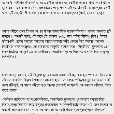
বহনকারী ‘সাউদার্ন স্টার-৭’ নামের একটি জাহাজের আরেকটি জাহাজের সাথে সংঘর্ষ ঘটলে
ডুবে যায়। এর ফলে ফার্নেস তেল ছড়িয়ে পড়ে শ্যালা নদীসহ চাঁদপাই রেঞ্জের প্রায় ২০টি
খাল, দুটি ভাড়ানী, শীষে খাল, ঝোরা ডোবা ও বনের অভ্যন্তরে (পার্থ, ২০১৫: ২৯)।
শ্যালা নদীতে তেল নিঃসরণের এই ঘটনার রাজনৈতিক সংবেদনশীলতাও রয়েছে অন্তত দুটি
কারণে। প্রথমটি হলো, এই রুটে নৌ চলাচল ২০১১ সাল পর্যন্ত নিষিদ্ধ ছিল। কিন্তু
ঘষিয়াখালী খালের নাব্যতা হারানোর কারণে শ্যালার নদীর ভেতর দিয়ে সরকার, অনেক
বিরোধিতা থাকা সত্ত্বেও, নৌ চলাচলের অনুমতি প্রদান করে। দ্বিতীয়ত, সুন্দরবনের ১৪
কিলোমিটারের মধ্যেই ১৩২০ মেগাওয়াট ক্ষমতাসম্পন্ন বহু বিতর্কিত রামপাল বিদ্যুৎকেন্দ্র
নির্মাণাধীন।
সবচেয়ে বড় ব্যাপার, এই বিদ্যুৎকেন্দ্রের জন্য কয়লা পরিবহন করা হবে পশুর নদ দিয়ে এবং
এই নদের পানিও বিদ্যুৎ উৎপাদনে ব্যবহৃত হবে। এ ধরনের পরিকল্পনা সুন্দরবনের জন্য কী
রকম ঝুঁকিপূর্ণ, তা শ্যালা নদীতে ডুবে যাওয়া তেলবাহী জাহাজটি এক রকমের ভবিষ্যৎ চিত্র
তুলে ধরেছে।
একদিকে প্রতিবেশগত সংবেদনশীলতা, অন্যদিকে সুন্দরবনের খুব কাছেই কয়লাচালিত
বিদ্যুৎকেন্দ্র নির্মাণকে ঘিরে উদ্ভূত রাজনৈতিক সংবেদনশীলতার কারণে এই তেল নিঃসরণের
দুর্ঘটনা সরকারকে চাপে ফেলে দেয় এবং তাদের অর্থনৈতিক প্রবৃদ্ধিকেন্দ্রিক ‘উন্নয়ন’