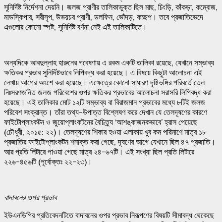
সুনির্দিষ্ট নির্দেশনা দেয়নি। জলজ প্রাণীর তালিকাভুক্ত ছিল মাছ, চিংড়ি, কাঁকড়া, কম্বোজ,
মাডস্কিপার, সরীসৃপ, উভয়চর প্রাণী, ডলফিন, ভোঁদড়, কচ্ছপ। তবে প্রজাতিভেদে
এগুলোর কোনো স্পষ্ট, সুনির্দিষ্ট বর্ণনা নেই এই তালিকাটিতে।
অন্যদিকে আবদুল্লাহ হারুনের গবেষণায় এ রকম একটি তালিকা রয়েছে, যেখানে সম্ভাব্য
ক্ষতিকর প্রভাব সুনির্দিষ্টভাবে লিপিবদ্ধ করা হয়েছে। এ বিষয়ে কিছুটা আলোচনা এই
লেখায় আগের অংশে করা হয়েছে। এক্ষেত্রে কোনো সাধারণ দৃষ্টিভঙ্গির পরিবর্তে তেল
নিঃসরণজনিত জলজ পরিবেশের ওপর ক্ষতিকর প্রভাবের আলোচনা সরাসরি লিপিবদ্ধ করা
হয়েছে। এই তালিকার মোট ১২টি সম্ভাব্য বা বিরাজমান প্রভাবের মধ্যে ৮টিই জলজ
পরিবেশ সংক্রান্ত। তাঁরা তথ্য-উপাত্ত বিশ্লেষণ করে দেখান যে তেলদূষণের কারণে
ফাইটোপ্লাংকটন ও জুয়োপ্লাংকটনের বৈচিত্র্য ‘আশঙ্কাজনকভাবে’ হ্রাস পেয়েছে
(চৌধুরী, ২০১৫: ২২)। তেলদূষণের শিকার হওয়া এলাকায় খুব কম পরিমাণে মাত্র ১৮
প্রজাতির ফাইটোপ্লাংকটন শনাক্ত করা গেছে, দূষণের আগে যেখানে ছিল ৪৭ প্রজাতি।
আর প্রতি লিটারে পাওয়া গেছে মাত্র ২৪-৬৭টি। এই সংখ্যা ছিল প্রতি লিটারে
২২৬-৪৫৬টি (পূর্বোক্তঃ ২২-২৩)।
বাদাবনের
ওপর
প্রভাব
ইউএনডিপির প্রতিবেদনটিতে বাদাবনের ওপর প্রভাব নিরূপণের বিষয়টি সীমাবদ্ধ থেকেছে