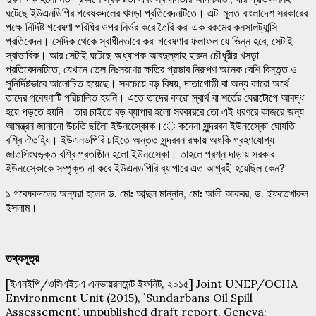
ঘটেছে ইউএনডিপির গবেষকদলের খসড়া প্রতিবেদনটিতে। এটা মূলত বাংলাদেশ সরকারের
পক্ষে নির্দিষ্ট গবেষণা পরিধির ওপর নির্ভর করে তৈরি করা এক রকমের কনসালট্যান্সি
প্রতিবেদন। সেদিক থেকে স্বাধীনভাবে করা গবেষণার ফলাফল যে ভিন্ন হবে, সেটাই
স্বাভাবিক। আর সেটাই ঘটেছে অধ্যাপক আবদুল্লাহ হারুন চৌধুরীর খসড়া
প্রতিবেদনটিতে, যেখানে তেল নিঃসরণের ক্ষতির প্রভাব নিরূপণ অনেক বেশি বিস্তৃত ও
সুনির্দিষ্টভাবে আলোচিত হয়েছে। সবচেয়ে বড় বিষয়, দাতাগোষ্ঠী বা অন্য কারো অর্থে
তাদের গবেষণাটি পরিচালিত হয়নি। এতে তাদের কারো স্বার্থ বা শর্তের ঘেরাটোপে আবদ্ধ
হয়ে পড়তে হয়নি। তার চাইতে বড় ব্যাপার হলো সরকাররে তো এই ধরণরে কাজরে জন্য
আমন্ত্রন জানানো উচতি ছলিো ইউনস্কেোক।ে কনেনা সুন্দরবন ইউনস্কেো ঘোষতি
বশ্বি ঐতহ্যি। ইউএনডপিরি চাইতে অন্তত সুন্দরবন রক্ষায় অধকি গ্রহণযোগ্য
জাতসিংঘভূক্ত বশ্বি প্রতষ্ঠিান হলো ইউনস্কেো। তাহলে প্রশ্ন দাড়ায় সরকার
ইউনস্কেোকে সম্পৃক্ত না করে ইউএনডপিরি ব্যাপারে এত আগ্রহী হয়েছিল কেন?
১ গবেষকদলের অন্যরা হলেন ড. মোঃ আব্দুল মান্নান, মোঃ আলী আকবর, ড. ইফতেখারুল
ইসলাম।
তথ্যসূত্র
[ইএনইপি/ওসিএইচএ এনভায়রনমেন্ট ইফনিট, ২০১৫] Joint UNEP/OCHA
Environment Unit (2015), `Sundarbans Oil Spill
Assessement’, unpublished draft report, Geneva: