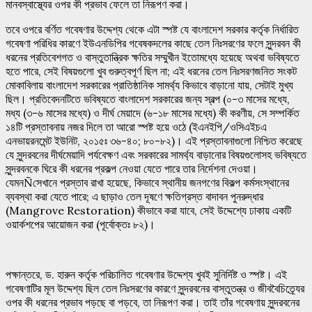
মানবস্বাস্থ্যের ওপর কী প্রভাব ফেলে তা নিরূপণ করা।
তবে ওপরে বর্ণিত গবেষণার উদ্দেশ্য থেকে এটা স্পষ্ট যে বাংলাদেশ সরকার কর্তৃক নির্ধারিত
গবেষণা পরিধির কারণে ইউএনডিপির গবেষকদলের কাছে তেল নিঃসরণের ফলে সুন্দরবন কী
ধরনের প্রতিবেশগত ও বাস্তুতান্ত্রিক ক্ষতির সম্মুখীন ইতোমধ্যে হয়েছে অথবা ভবিষ্যতে
হতে পারে, সেই বিষয়গুলো খুব গুরুত্বপূর্ণ ছিল না; এই ধরনের তেল নিঃসরণজনিত সংকট
মোকাবিলায় বাংলাদেশ সরকারের প্রাতিষ্ঠানিক সামর্থ্য কিভাবে বাড়ানো যায়, সেটাই মুখ্য
ছিল। প্রতিবেদনটিতে ভবিষ্যতে বাংলাদেশ সরকারের জন্য স্বল্প (০-৩ মাসের মধ্যে,
মধ্য (৩-৬ মাসের মধ্যে) ও দীর্ঘ মেয়াদে (৬-১৮ মাসের মধ্যে) কী করণীয়, সে সম্পর্কিত
১৪টি প্রস্তাবনায় নজর দিলে তা আরো স্পষ্ট হয়ে ওঠে (ইএনইপি/ওসিএইচএ
এনভায়রনমেন্ট ইউনিট, ২০১৫ঃ ৩৬-৪০; ৮০-৮২)। এই প্রস্তাবনাগুলো নিশ্চিত করেছে
যে সুন্দরবনের দীর্ঘমেয়াদি পর্যবেক্ষণ এবং সরকারের সামর্থ্য বাড়ানোর বিষয়গুলোসহ ভবিষ্যতে
সুন্দরবনকে ঘিরে কী ধরনের প্রকল্প নেওয়া যেতে পারে তার নির্দেশনা দেওয়া।
যেমনÑসেখানে প্রস্তাব রাখা হয়েছে, কিভাবে স্থানীয় জনগণের বিকল্প কর্মসংস্থানের
ব্যবস্থা করা যেতে পারে; এ ছাড়াও তেল দূষণে ক্ষতিগ্রস্ত বাদাবন পুনরুদ্ধার
(Mangrove Restoration) কীভাবে করা যাবে, সেই উদ্দেশ্যে ঢাকায় একটি
ওয়ার্কশপের আয়োজন করা (পূর্বোক্তঃ ৮২)।
পক্ষান্তরে, ড. হারুন কর্তৃক পরিচালিত গবেষণার উদ্দেশ্য খুবই সুনির্দিষ্ট ও স্পষ্ট। এই
গবেষণাটির মূল উদ্দেশ্য ছিল তেল নিঃসরণের কারণে সুন্দরবনের বাস্তুতন্ত্র ও জীববৈচিত্র্যের
ওপর কী ধরনের প্রভাব পড়ছে বা পড়বে, তা নিরূপণ করা। তাই তাঁর গবেষণায় সুন্দরবনের