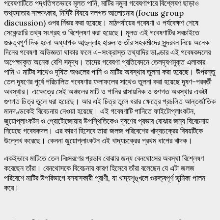
গবেষণাটিতে পদ্ধতিগতভাবে মূলত পানি, মাটির নমুনা গবেষণাগারে বিশ্লেষণ ছাড়াও
তথ্যদাতার সাক্ষাৎকার, নির্দিষ্ট বিষয়ে দলগত আলোচনার (focus group
discussion) ওপর র্নিভর করা হয়েছে। মাঠপর্যায়ের গবেষণা ও পর্যবেক্ষণ শেষে
সেকেন্ডারি তথ্য সংগ্রহ ও বিশ্লেষণ করা হয়েছে। মূলত এই গবেষণাটির সবচাইতে
গুরুত্বপূর্ণ দিক হলো অধ্যাপক আব্দুল্লাহ হারুন ও তাঁর সহকর্মীদের সুন্দরবন নিয়ে অনেক
দিনের গবেষণা অভিজ্ঞতা থাকার ফলে এ-সংক্রাস্ত তথ্যাদির ভাণ্ডার এই গবেষকদলের
অপেক্ষাকৃত অনেক বেশি সমৃদ্ধ। তাদের গবেষণা প্রতিবেদনে তেলদূষণমুক্ত এলাকার
পানি ও মাটির সাথেও দূষিত অঞ্চলের পানি ও মাটির অবস্থার তুলনা করা হয়েছে। উপরন্তু
তেল দূষণের পূর্বে পরিচালিত গবেষণার ফলাফলের সাথেও তুলনা করা হয়েছে দূষণ-পরবর্তী
অবস্থার। এক্ষেত্রে সেই অঞ্চলের মাটি ও পানির রাসায়নিক ও গুণগত অবস্থার একটা
গুণগত চিত্র তুলে ধরা হয়েছে। আর এই চিত্র তুলে ধরার ক্ষেত্রে প্রচলিত আন্তর্জাতিক
মানদণ্ডকেই বিবেচনায় নেওয়া হয়েছে। এই গবেষণাটি পানিতে ফাইটোপ্লাংকটন,
জুয়োপ্লাংকটন ও প্রোটোজোয়ার উপস্থিতিকেও দূষণের প্রভাব বোঝার জন্য বিবেচনায়
নিয়েছে গবেষকদল। এর কারণ হিসেবে তারা জলজ পরিবেশের খাদ্যচক্রের বিষয়টিকে
উল্লেখ করেছে। কেননা জুয়োপ্লাংকটন এই খাদ্যচক্রের প্রথম ধাপের খাদক।
একইভাবে মাটিতে তেল নিঃসরণের প্রভাব বোঝার জন্য বেনথোসের অবস্থা বিশ্লেষণ
করেছেন তাঁরা। বেনথোসকে বিবেচনার কারণ হিসেবে তাঁরা বলেছেন যে এটা জলজ
পরিবেশে মাটির উপরিভাগে বসবাসকারী প্রাণী, যা খাদ্যশৃঙ্খলে গুরুত্বপূর্ণ ভূমিকা পালন
করে।