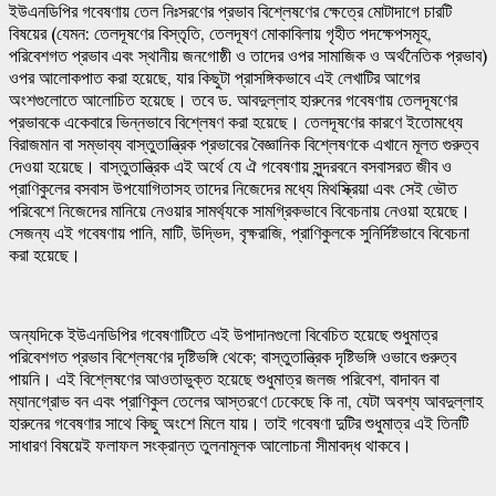
ইউএনডিপির গবেষণায় তেল নিঃসরণের প্রভাব বিশ্লেষণের ক্ষেত্রে মোটাদাগে চারটি
বিষয়ের (যেমন: তেলদূষণের বিস্তৃতি, তেলদূষণ মোকাবিলায় গৃহীত পদক্ষেপসমূহ,
পরিবেশগত প্রভাব এবং স্থানীয় জনগোষ্ঠী ও তাদের ওপর সামাজিক ও অর্থনৈতিক প্রভাব)
ওপর আলোকপাত করা হয়েছে, যার কিছুটা প্রাসঙ্গিকভাবে এই লেখাটির আগের
অংশগুলোতে আলোচিত হয়েছে। তবে ড. আবদুল্লাহ হারুনের গবেষণায় তেলদূষণের
প্রভাবকে একেবারে ভিন্নভাবে বিশ্লেষণ করা হয়েছে। তেলদূষণের কারণে ইতোমধ্যে
বিরাজমান বা সম্ভাব্য বাস্তুতান্ত্রিক প্রভাবের বৈজ্ঞানিক বিশ্লেষণকে এখানে মূলত গুরুত্ব
দেওয়া হয়েছে। বাস্তুতান্ত্রিক এই অর্থে যে ঐ গবেষণায় সুন্দরবনে বসবাসরত জীব ও
প্রাণিকুলের বসবাস উপযোগিতাসহ তাদের নিজেদের মধ্যে মিথস্ক্রিয়া এবং সেই ভৌত
পরিবেশে নিজেদের মানিয়ে নেওয়ার সামর্থ্যকে সামগ্রিকভাবে বিবেচনায় নেওয়া হয়েছে।
সেজন্য এই গবেষণায় পানি, মাটি, উদ্ভিদ, বৃক্ষরাজি, প্রাণিকুলকে সুনির্দিষ্টভাবে বিবেচনা
করা হয়েছে।
অন্যদিকে ইউএনডিপির গবেষণাটিতে এই উপাদানগুলো বিবেচিত হয়েছে শুধুমাত্র
পরিবেশগত প্রভাব বিশ্লেষণের দৃষ্টিভঙ্গি থেকে; বাস্তুতান্ত্রিক দৃষ্টিভঙ্গি ওভাবে গুরুত্ব
পায়নি। এই বিশ্লেষণের আওতাভুক্ত হয়েছে শুধুমাত্র জলজ পরিবেশ, বাদাবন বা
ম্যানগ্রোভ বন এবং প্রাণিকুল তেলের আস্তরণে ঢেকেছে কি না, যেটা অবশ্য আবদুল্লাহ
হারুনের গবেষণার সাথে কিছু অংশে মিলে যায়। তাই গবেষণা দুটির শুধুমাত্র এই তিনটি
সাধারণ বিষয়েই ফলাফল সংক্রান্ত তুলনামূলক আলোচনা সীমাবদ্ধ থাকবে।