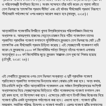
ও পরিবেশমন্ত্রী উপস্থিত ছিলেন। সংবাদ সম্মেলনে তাঁরা দাবি করেন যে শ্যালা নদীতে
তেল নিঃসরণের ‘তাৎক্ষণিক প্রভাব সীমিত’ এবং এই ঘটনার ‘দীর্ঘমেয়াদি প্রভাব’ নিরূপণে
‘দীর্ঘমেয়াদি পর্যবেক্ষণের’ ওপর গুরুত্ব আরোপ করতে হবে (মাহমুদ, ২০১৫)।
আন্তর্জাতিক গবেষণাটির বিপরীতে খুলনা বিশ্ববিদ্যালয়ের পরিবেশবিজ্ঞান বিভাগের
অধ্যাপক ড. আবদুল্লাহ হারুনের নেতৃত্বে চারজন নিয়ে গঠিত গবেষণাদল তাদের
প্রকাশিত প্রাথমিক গবেষণা ফলাফলে সুনির্দিষ্টভাবে সুন্দরবনে তেল নিঃসরণের মোট ১২টি
তাৎক্ষণিক এবং দীর্ঘমেয়াদি প্রভাব চিহ্নিত করেছে। এই স্বেচ্ছাসেবী গবেষকগণ দাবি
করেন যে সুন্দরবনের ১২০০ বর্গ কিলোমিটার পর্যন্ত বিস্তৃত তাঁদের গবেষণা এলাকার
অন্তর্ভুক্ত ৫০০ বর্গ কিলোমিটার জুড়ে সুন্দরবন ‘মারাত্মক তেল দূষণের’ শিকার হয়েছে
(চৌধুরী, ২০১৫: ২৬)।
এই লেখাটিতে সুন্দরবনের ওপর তেল নিঃসরণ সংক্রান্ত এ দুটি প্রাথমিক গবেষণা
প্রতিবেদনে প্রকাশিত ফলাফলের ভিন্নতার কারণ বোঝার চেষ্টা করা হবে। অন্য কথায়,
ইউএনডিপি কর্তৃক গঠিত আন্তর্জাতিক গবেষকদল এবং সর্বজন বিশ্ববিদ্যালয়ের সংশ্লিষ্ট
অধ্যাপকদের নিয়ে স্বেচ্ছাশ্রমের ভিত্তিতে গঠিত গবেষকদলের গবেষণা ফলাফল কেন
দুই রকম হলো, তা বিশ্লেষণ করা হবে। এক্ষেত্রে মোটা দাগে তিনটি বিষয় বিবেচনায় নিয়ে
গবেষণা দুটির একটা তুলনামূলক পর্যালোচনা করা হবে। এগুলো হলো : গবেষণা দুটির
সময়কাল, স্থানিক পরিসর, উদ্দেশ্য ও গবেষণা পদ্ধতি। এরপর গবেষণা দুটির ফলাফলের