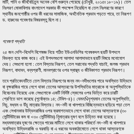
মাটি, পানি ও জীববৈচিত্র্য অনেক বেশি গুরুত্ব পেয়েছে (চৌধুরী, ২০১৫ঃ ১৮-১৯)। তেল
নিঃসরণ মোকাবিলায় বাংলাদেশ সরকার কী পদক্ষেপ নিয়েছিল বা তেল নিঃসরণের কারণে
স্থানীয় জনগোষ্ঠীর ওপর কী ধরনের সামাজিক, অর্থনৈতিক প্রভাব পড়তে পারে, তা নিরূপণ
ড. হারুনের গবেষণার বিষয়বস্তু ছিল না।
গবেষণা
পদ্ধতি
২৫ জন দেশি-বিদেশি বিশেষজ্ঞ নিয়ে গঠিত ইউএনডিপির গবেষকদল ছয়টি উপদলে
বিভক্ত হয়ে কাজ করে। এই উপদলগুলো আলাদা আলাদাভাবে ছয়টি বিষয়ে মনোযোগ
দেয়। সেগুলো হলো : তেল বিস্তার নিরূপণ, তেল সরানোর পদ্ধতি যাচাই, জলজ প্রভাব
নিরূপণ, বাদাবন, বন্যপ্রাণী, মানবপ্রাণের ওপর স্বাস্থ্য ও জীবিকাগত প্রভাব নিরূপণ।
তবে প্রতিবেদনটিতে তেল বিস্তার নিরূপণের জন্য নদ-নদীগুলোর পারে অবস্থিত উদ্ভিদে
বা বৃক্ষরাজির গায়ে লেগে থাকা তেলের আস্তরণের উপস্থিতির মাত্রাকে বা অনুপস্থিতিকে
বিবেচনায় নিয়েছে এবং সেগুলোকে একটি নির্দিষ্ট স্কেলের ওপর ভিত্তি করে চারটি
শ্রেণিতে ভাগ করেছে (পূর্বোক্তঃ ১৪; টেবিল-৪)। যেমনÑদৃশ্যমান তেলের অনুপস্থিতি,
নিচু, মধ্যম ও উঁচু মাত্রার বিস্তার। নদ-নদী বা খালপারে বিচ্ছিন্নভাবে ছড়িয়ে পড়া তেল
এবং সেখানকার উদ্ভিদরাজির ওপর ক্রমাগতভাবে লেগে থাকা তেলের আস্তরণকে (৩০
সেন্টিমিটারের কম বা <৩০ সেন্টিমিটার) নিুমাত্রার দূষণ বলে চিহ্নিত করা হয়েছে।
মধ্যমমাত্রার দূষণের ক্ষেত্রে পারের মাটিতে লেগে থাকার পরিবর্তে নদ-নদী বা খালপারে
অবস্থিত উদ্ভিদরাজি ও ঘরবাড়ি বা এ ধরনের অবকাঠামোতে লেগে থাকা আস্তরণকে