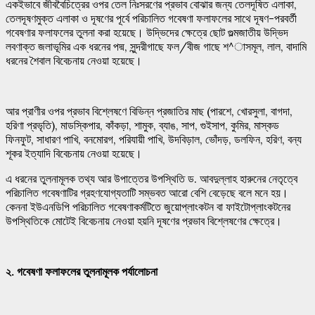
একইভাবে জীববৈচিত্রের ওপর তেল নিঃসরণের প্রভাব বোঝার জন্য তেলদূষিত এলাকা,
তেলদূষণমুক্ত এলাকা ও দূষণের পূর্বে পরিচালিত গবেষণা ফলাফলের সাথে দূষণ-পরবর্তী
গবেষণার ফলাফলের তুলনা করা হয়েছে। উদ্ভিদের ক্ষেত্রে ছোট গুল্মজাতীয় উদ্ভিদ
লবণাক্ত জলাভূমির এক ধরনের পদ্ম, সুন্দরীগাছে ফল/বীজ গাছে শ^াসমূল, লাল, বাদামি
ধরনের শৈবাল বিবেচনায় নেওয়া হয়েছে।
আর প্রাণীর ওপর প্রভাব বিশ্লেষণে বিভিন্ন প্রজাতির মাছ (পারশে, খোরসুলা, বাগদা,
হরিণা প্রভৃতি), মাডস্কিপার, কাঁকড়া, শামুক, ব্যাঙ, সাপ, গুইসাপ, কুমির, মাস্কড
ফিনফুট, সাধারণ পাখি, বনমোরগ, পরিযায়ী পাখি, উদবিড়াল, ভোঁদড়, ডলফিন, হরিণ, বন্য
শূকর ইত্যাদি বিবেচনায় নেওয়া হয়েছে।
এ ধরনের তুলনামূলক তথ্য আর উপাত্তের উপস্থিতি ড. আবদুল্লাহ হারুনের নেতৃত্বে
পরিচালিত গবেষণাটির গ্রহণযোগ্যতাটি সম্ভবত আরো বেশি বেড়েছে বলে মনে হয়।
কেননা ইউএনডিপি পরিচালিত গবেষণাকর্মটিতে জুয়োপ্লাংকটন বা ফাইটোপ্লাংকটনের
উপস্থিতিকে মোটেই বিবেচনায় নেওয়া হয়নি দূষণের প্রভাব বিশ্লেষণের ক্ষেত্রে।
২.
গবেষণা
ফলাফলের
তুলনামূলক
পর্যালোচনা