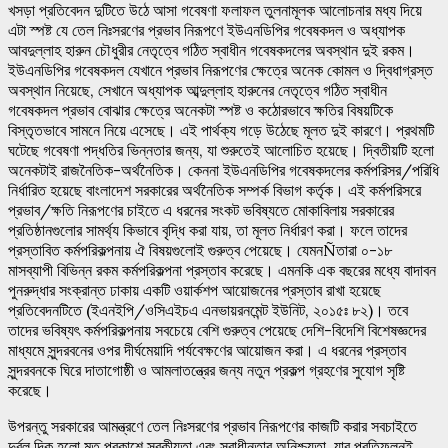
খসড়া প্রতিবেদন দুটিতে উঠে আসা গবেষণা ফলাফল তুলনামূলক আলোচনার মধ্য দিয়ে
এটা স্পষ্ট যে তেল নিঃসরণের প্রভাব নিরূপণে ইউএনডিপির গবেষকদল ও অধ্যাপক
আবদুল্লাহ হারুন চৌধুরীর নেতৃত্বে গঠিত স্বাধীন গবেষকদলের অবস্থান দুই রকম।
ইউএনডিপির গবেষকদল যেখানে প্রভাব নিরূপণের ক্ষেত্রে অনেক কোমল ও দ্বিধাগ্রস্ত
অবস্থান নিয়েছে, সেখানে অধ্যাপক আব্দুল্লাহ হারুনের নেতৃত্বে গঠিত স্বাধীন
গবেষকদল প্রভাব বোঝার ক্ষেত্রে অনেকটা স্পষ্ট ও কঠোরভাবে ক্ষতির বিষয়টিকে
বিস্তৃতভাবে সামনে নিয়ে এসেছে। এই পার্থক্য গড়ে উঠেছে মূলত দুই কারণে। প্রথমটি
ঘটেছে গবেষণা পদ্ধতির ভিন্নতার জন্য, যা শুরুতেই আলোচিত হয়েছে। দ্বিতীয়টি হলো
অনেকটাই রাজনৈতিক-অর্থনৈতিক। কেননা ইউএনডিপির গবেষকদলের কর্মপরিসর/পরিধি
নির্ধারিত হয়েছে বাংলাদেশ সরকারের অর্থনৈতিক সম্পর্ক বিভাগ কর্তৃক। এই কর্মপরিসরে
প্রভাব/ক্ষতি নিরূপণের চাইতে এ ধরনের সংকট ভবিষ্যতে মোকাবিলায় সরকারের
প্রতিষ্ঠানগুলোর সামর্থ্য কিভাবে বৃদ্ধি করা যায়, তা মূলত নির্ধারণ করা। ফলে তাদের
প্রস্তাবিত কর্মপরিকল্পনায় ঐ বিষয়গুলোই গুরুত্ব পেয়েছে। যেমনÑতারা ০-১৮
মাসব্যাপী বিভিন্ন রকম কর্মপরিকল্পনা প্রস্তাব করেছে। এমনকি এক বছরের মধ্যে বাদাবন
পুনরুদ্ধার সংক্রান্ত ঢাকায় একটি ওয়ার্কশপ আয়োজনের প্রস্তাব রাখা হয়েছে
প্রতিবেদনটিতে (ইএনইপি/ওসিএইচএ এনভায়রনমেন্ট ইউনিট, ২০১৫ঃ ৮২)। তবে
তাদের ভবিষ্যৎ কর্মপরিকল্পনায় সবচেয়ে বেশি গুরুত্ব পেয়েছে দেশি-বিদেশি বিশেষজ্ঞদের
মাধ্যমে সুন্দরবনের ওপর দীর্ঘমেয়াদি পর্যবেক্ষণের আয়োজন করা। এ ধরনের প্রস্তাব
সুন্দরবনকে ঘিরে দাতাগোষ্ঠী ও আমলাতন্ত্রের জন্য নতুন প্রকল্প গ্রহণের সুযোগ সৃষ্টি
করেছে।
উপরন্তু সরকারের আমন্ত্রণে তেল নিঃসরণের প্রভাব নিরূপণের কাজটি করার সবচাইতে
দুর্বল দিক হলো মত প্রকাশে স্বকীয়তা এবং স্বাধীনতার অনিশ্চয়তা, যার প্রতিফলনই