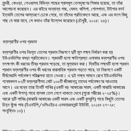
সুন্দরী, কেওড়া, গেওয়াসহ বিভিন্ন গাছের শ্বাসমূল তেলদূষণের শিকার হয়েছে, তা তাঁরা
আলোচনা করেছেন। এর বাইরে অন্যান্য গাছ, যেমন: খালিশা, গোলপাতা, টাইগার ফার্ন
ইত্যাদি তেলের আস্তরণে ঢেকে গেছে, তা তাঁদের প্রতিবেদনে আছে, এবং এর ফলে কিছু
গাছ যে মারা যাবে, সে কথাও তাঁরা উল্লেখ করেছেন (চৌধুরী, ২০১৫: ২৬)।
বন্যপ্রাণীর
ওপর
প্রভাব
বন্যপ্রাণীর ওপর নিঃসৃত তেলের প্রভাব নিরূপণে দুটি মূল লক্ষ্য নির্ধারণ করা হয়
ইউএনডিপির খসড়া প্রতিবেদনে। প্রথমটি হলো ক্ষতিগ্রস্ত এলাকার বন্যপ্রাণীর ওপর
তৎক্ষণাৎ কী ধরনের তীব্র প্রভাব পড়েছে, তা মূল্যায়ন করা। দ্বিতীয় লক্ষ্যটি হলো প্রধান
প্রধান বন্যপ্রাণীর ওপর কী ধরনের ধারাবাহিক প্রভাব পড়তে পারে, তা নিরূপণে একটি
দীর্ঘমেয়াদি পর্যবেক্ষণ পরিকল্পনা হাতে নেওয়া। এ দুই লক্ষ্য সামনে রেখে ইউএনডিপির
গবেষকদল ৮২টি বন্যপ্রাণীসহ মোট ১০৮টি জীবজন্তু তাদের পর্যবেক্ষণের আওতায়
আনে। এর মধ্যে তারা তিনটি পাখির (একটি বড় আকারের সারস, একটি মাঝারি আকারের
এবং একটি ঈগল) গায়ে হালকা তেল লেগে থাকতে দেখে (পুরো শরীরের ২-২৫%)।
আরো দুটি পাখির (মাঝারি আকারের একটি সারস এবং একটি বুলবুলি) গায়ে কিছুটা তেলের
চিহ্ন খুঁজে পায় (ইএনইপি/ওসিএইচএ এনভায়রনমেন্ট ইউনিট, ২০১৫ঃ ২৭-২৮;
সংযুক্তিঃ ১৩)।