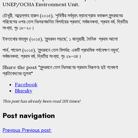
UNEP/OCHA Environment Unit.
চৌধুরী, আব্দুল্লাহ হারুন (২০১৫), ‘পৃথিবীর সর্ববৃহৎ ম্যানগ্রোভ বনাঞ্চল সুন্দরবনের
পরিবেশের ওপর তেল নিঃসরণজনিত বিপর্যয়ের প্রভাব’, সর্বজনকথা, প্রথম বর্ষ, দ্বিতীয়
সংখ্যা, পৃঃ ১৮-২০।
ইফতখোর মাহমুদ (২০১৫), ‘সুন্দরবন লড়ছে’, ১ জানুয়ারী, দৈনিক প্রথম আলো
পার্থ, পাভেল (২০১৫), ‘সুন্দরবনে তেল বিপর্যয়: একটি প্রাথমিক পর্যবেক্ষণ নমুনা’,
সর্বজনকথা, প্রথম বর্ষ, দ্বিতীয় সংখ্যা, পৃঃ ২৯-৩৪।
Share the post "সুন্দরবনে তেল নিঃসরণের প্রভাব নিরূপণঃ দুই গবেষণা
প্রতিবেদনের তুলনা"
Facebook
Bluesky
This post has already been read 201 times!
Post navigation
Previous
Previous post: