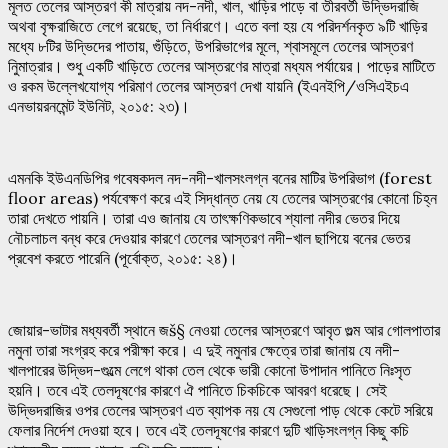
মূলত তেলের আস্তরণ কী মাত্রায় নদ-নদী, খাল, খাড়ির পাড়ে বা তীরবর্তী উদ্ভিদরাজি
অথবা বৃক্ষরাজিতে লেগে রয়েছে, তা নির্ধারণে। এতে বলা হয় যে পরিদর্শনকৃত ৯টি খাড়ির
মধ্যে ৮টির উদ্ভিদের পাতায়, গুঁড়িতে, উপরিভাগের মূলে, শ্বাসমূলে তেলের আস্তরণ
নিুমাত্রার। শুধু একটি খাড়িতে তেলের আস্তরণের মাত্রা মধ্যম পর্যায়ের। পাড়ের মাটিতে
ও রকম উল্লেখযোগ্য পরিমাণ তেলের আস্তরণ দেখা যায়নি (ইএনইপি/ওসিএইচএ
এনভায়রনমেন্ট ইউনিট, ২০১৫: ২৩)।
এমনকি ইউএনডিপির গবেষকদল নদ-নদী-খালসংলগ্ন বনের মাটির উপরিভাগ (forest
floor areas) পর্যবেক্ষণ করে এই সিদ্ধান্ত নেয় যে তেলের আস্তরণের কোনো চিহ্ন
তারা দেখতে পায়নি। তারা এও জানায় যে তাৎক্ষণিকভাবে শ্যালা নদীর ভেতর দিয়ে
নৌচলাচল বন্ধ করে দেওয়ার কারণে তেলের আস্তরণ নদী-খাল ছাপিয়ে বনের ভেতর
প্রবেশ করতে পারেনি (পূর্বোক্ত, ২০১৫: ২৪)।
জোয়ার-ভাটার মধ্যবর্তী স্থানে জš§ নেওয়া তেলের আস্তরণে আবৃত গুল্ম আর গোলপাতার
নমুনা তারা সংগ্রহ করে পরীক্ষা করে। এ দুই নমুনার ক্ষেত্রে তারা জানায় যে নদী-
খালপারের উদ্ভিদ-গুল্মে লেগে থাকা তেল থেকে ভারী কোনো উপাদান পানিতে নিঃসৃত
হয়নি। তবে এই তেলদূষণের কারণে ঐ পানিতে চিকচিকে আবরণ ধরেছে। সেই
উদ্ভিদরাজির ওপর তেলের আস্তরণ এত ব্যাপক নয় যে সেগুলো পাড় থেকে কেটে সরিয়ে
ফেলার নির্দেশ দেওয়া হবে। তবে এই তেলদূষণের কারণে দুটি খাড়িসংলগ্ন কিছু কচি