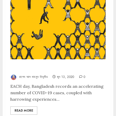
Life and livelihood in national budget
রাশেদ আল মাহমুদ তিতুমীর
জুন 13, 2020
0
EACH day, Bangladesh records an accelerating
number of COVID-19 cases, coupled with
harrowing experiences...
READ MORE