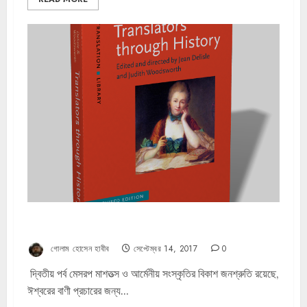
অনুবাদক যুগে যুগে – জাঁ দিলিল্লে ও জুডিথ উডসওয়ার্থ (পর্ব ২)
গোলাম হোসেন হাবীব
সেপ্টেম্বর 14, 2017
0
দ্বিতীয় পর্ব মেসরপ মাশতত্স ও আর্মেনীয় সংস্কৃতির বিকাশ জনশ্রুতি রয়েছে,
ঈশ্বরের বাণী প্রচারের জন্য...