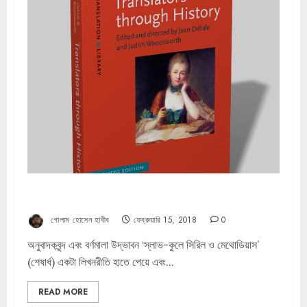
অনুবাদক যুগে যুগে – জাঁ দিলিল্লে ও জুডিথ উডসওয়ার্থ (৪র্থ পর্ব )
গোলাম হোসেন হাবীব
ফেব্রুয়ারি 15, 2018
0
অনুবাদকবৃন্দ এবং বর্ণমালা উদ্ভাবন ‘স্লাভ-কুলে সিরিল ও মেথোডিয়াস’
(শেষার্ধ) একটা লিখনরীতি হাতে পেয়ে এবং...
READ MORE