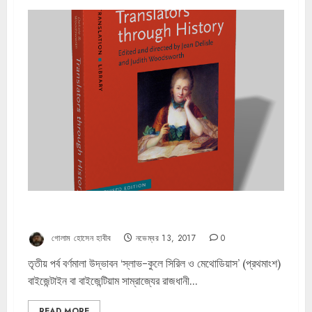
অনুবাদক যুগে যুগে – জাঁ দিলিল্লে ও জুডিথ উডসওয়ার্থ (পর্ব ৩)
গোলাম হোসেন হাবীব
নভেম্বর 13, 2017
0
তৃতীয় পর্ব বর্ণমালা উদ্ভাবন ‘স্লাভ-কুলে সিরিল ও মেথোডিয়াস’ (প্রথমাংশ)
বাইজেন্টাইন বা বাইজেন্টিয়াম সাম্রাজ্যের রাজধানী...
READ MORE