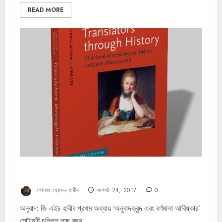
READ MORE
অনুবাদক যুগে যুগে – জাঁ দিলিল্লে ও জুডিথ উডসওয়ার্থ (পর্ব ১)
গোলাম হোসেন হাবীব
আগস্ট 24, 2017
0
অনুবাদ: জি এইচ হাবীব প্রথম অধ্যায় ‘অনুবাদকবৃন্দ এবং বর্ণমালা আবিষ্কার’
মোটামুটি চল্লিশ লক্ষ বছর...