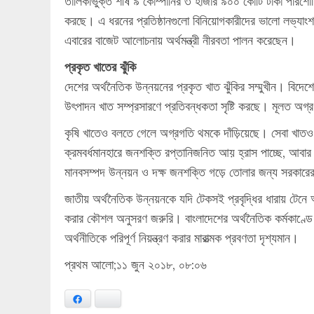
তালিকাভুক্ত শীর্ষ ৯ কোম্পানির ৩ হাজার ৯০০ কোটি টাকা পরিশ
করছে। এ ধরনের প্রতিষ্ঠানগুলো বিনিয়োগকারীদের ভালো লভ্যা
এবারের বাজেট আলোচনায় অর্থমন্ত্রী নীরবতা পালন করেছেন।
প্রকৃত খাতের ঝুঁকি
দেশের অর্থনৈতিক উন্নয়নের প্রকৃত খাত ঝুঁকির সম্মুখীন। বিদেশে
উৎপাদন খাত সম্প্রসারণে প্রতিবন্ধকতা সৃষ্টি করছে। মূলত অগ
কৃষি খাতেও বলতে গেলে অগ্রগতি থমকে দাঁড়িয়েছে। সেবা খাতও 
ক্রমবর্ধমানহারে জনশক্তি রপ্তানিজনিত আয় হ্রাস পাচ্ছে, আবার
মানবসম্পদ উন্নয়ন ও দক্ষ জনশক্তি গড়ে তোলার জন্য সরকারের
জাতীয় অর্থনৈতিক উন্নয়নকে যদি টেকসই প্রবৃদ্ধির ধারায় টেনে আন
করার কৌশল অনুসরণ জরুরি। বাংলাদেশের অর্থনৈতিক কর্মকাণ্ডে ব
অর্থনীতিকে পরিপূর্ণ নিয়ন্ত্রণ করার মারাত্মক প্রবণতা দৃশ্যমান।
প্রথম আলো;১১ জুন ২০১৮, ০৮:০৬
Facebook
Bluesky