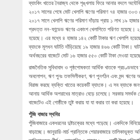
ব্যাংকিং খাতের নৈরাজ্য থেকে শৃঙ্খলায় ফিরে আনার বদলে অযৌক
২০১৭ সালের শেষে মোট খেলাপি ঋণের পরিমাণ ৭৪ হাজার ৩০৩ ক
২০১৭ সালে খেলাপি ঋণের পরিমাণ দাঁড়ায় প্রায় ১ লাখ ১৯ হাজা
প্রদত্ত নন-ফান্ডেড ঋণের একাংশ খেলাপিতে পরিণত হয়েছে। ২০১৭ স
হয়েছে। এর মধ্যে ৪ হাজার ১৪২ কোটি টাকার ঋণ খেলাপি হয়েছে
ব্যাংকে মূলধন ঘাটতি দাঁড়িয়েছে ১৯ হাজার ৪৬৬ কোটি টাকা। ঘ
অর্থবছরের বাজেটে মোট ১৬ হাজার ৫৫০ কোটি টাকা দেওয়া হয়ে
রাজনৈতিক সুবিধাবাদ ও পৃষ্ঠপোষকতা আর্থিক খাতকে প্রচণ্ডভাবে
অবলোপন, ঋণ পুনঃ তফসিলীকরণ, ঋণ পুনর্গঠন এবং মন্দ ঋণের আ
বিরাজ করছে ব্যক্তি খাতের কয়েকটি ব্যাংকে। এ সব ব্যাংকে জনগ
আনায় আর্থিক অপরাধের মাত্রাও বেড়ে চলেছে। সরকার সমর্থক কো
বাজেটেও এই গোষ্ঠীকে তুষ্ট করায় যা যা করার তা করা হয়েছে।
পুঁজি বাজার স্থবির
পুঁজিবাজারে একধরনের দুষ্টচক্রের মধ্যে পড়েছে। একদিকে বিনিয়ে
বাড়াচ্ছে। জানুয়ারি-মার্চ প্রান্তিকে শেয়ারবাজারে তালিকাভুক্ত