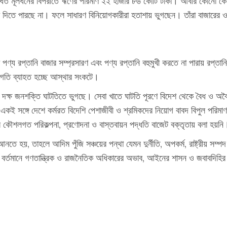
োধিত মূলধনের বিপরীতে ঋণের পরিমাণ ২২ হাজার ৮৬ কোটি টাকা। আবার কোনো কোন
ংশ দিতে পারছে না। ফলে সাধারণ বিনিয়োগকারীরা হতাশায় ভুগছেন। তাঁরা বাজারের
 পণ্য রপ্তানি বাজার সম্প্রসারণ এবং পণ্য রপ্তানি বহুমুখী করতে না পারায় রপ্তান
্রগতি ব্যাহত হচ্ছে আস্থার সংকটে।
দক্ষ জনশক্তি ঘাটতিতে ভুগছে। সেবা খাতে ঘাটতি পূরণে বিদেশ থেকে বৈধ ও অবৈধ
 একই সঙ্গে দেশে কর্মরত বিদেশি পেশাজীবী ও শ্রমিকদের নিয়োগ বাবদ বিপুল পরিম
 কৌশলগত পরিকল্পনা, প্রণোদনা ও বাস্তবায়ন পদ্ধতি বাজেট বক্তৃতায় বলা হয়নি
তে হয়, তাহলে আদিম পুঁজি সঞ্চয়ের পন্থা যেমন দুর্নীতি, অপকর্ম, রাষ্ট্রীয় সম্
র্তমানে গণতান্ত্রিক ও রাজনৈতিক অধিকারের অভাব, আইনের শাসন ও জবাবদিহির প্রত