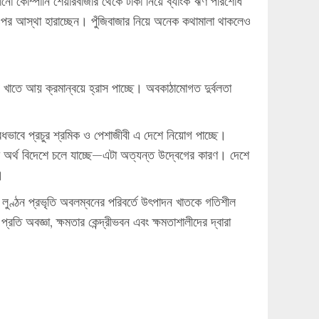
ো কোম্পানি শেয়ারবাজার থেকে টাকা নিয়ে ব্যাংক ঋণ পরিশোধ
 ওপর আস্থা হারাচ্ছেন। পুঁজিবাজার নিয়ে অনেক কথামালা থাকলেও
ি খাতে আয় ক্রমান্বয়ে হ্রাস পাচ্ছে। অবকাঠামোগত দুর্বলতা
ভাবে প্রচুর শ্রমিক ও পেশাজীবী এ দেশে নিয়োগ পাচ্ছে।
াণ অর্থ বিদেশে চলে যাচ্ছে—এটা অত্যন্ত উদ্বেগের কারণ। দেশে
।
পদ লুণ্ঠন প্রভৃতি অবলম্বনের পরিবর্তে উৎপাদন খাতকে গতিশীল
ি অবজ্ঞা, ক্ষমতার কেন্দ্রীভবন এবং ক্ষমতাশালীদের দ্বারা