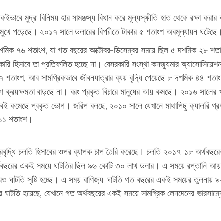
বে মুদ্রা বিনিময় হার সামঞ্জস্য বিধান করে মূল্যস্ফীতি হাত থেকে রক্ষা করার ক
াপের মুখে পড়েছে। ২০১৭ সালে ডলারের বিপরীতে টাকার ৫ শতাংশ অবমূল্যায়ন ঘটেছে
৫ দশমিক ৭৬ শতাংশ, যা গত বছরের অক্টোবর-ডিসেম্বর সময়ে ছিল ৫ দশমিক ২৮ শতা
ারি হিসাবে তা প্রতিফলিত হচ্ছে না। বেসরকারি সংস্থা কনজ্যুমার অ্যাসোসিয়েশ
 ১৭ শতাংশ, আর সামগ্রিকভাবে জীবনযাত্রার ব্যয় বৃদ্ধি পেয়েছে ৮ দশমিক ৪৪ শতাংশ
কারণে ক্রয়ক্ষমতা বাড়ছে না। বরং প্রকৃত বিচারে মানুষের আয় কমছে। ২০১৬ সালের
 কমেছে প্রকৃত ভোগ। জরিপ বলছে, ২০১০ সালে যেখানে মাথাপিছু ক্যালরি গ্র
ে ১১ শতাংশ।
্রবৃদ্ধি চলতি হিসাবের ওপর ব্যাপক চাপ তৈরি করেছে। চলতি ২০১৭-১৮ অর্থবছরের
র্থবছরের একই সময়ে ঘাটতির ছিল ৯৬ কোটি ৩০ লাখ ডলার। এ সময়ে রপ্তানি আ
ও ঘাটতি সৃষ্টি হচ্ছে। এ সময় বাণিজ্য-ঘাটতি গত বছরের একই সময়ের তুলনায় 
ের ঘাটতি হয়েছে, যেখানে গত অর্থবছরের একই সময়ে সামগ্রিক লেনদেনের ভারসাম্