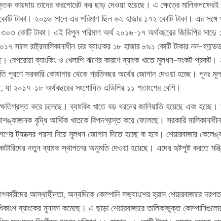
্তিক কায়দায় তাদের করপোরেট কর ছাড় দেওয়া হয়েছে। এ ক্ষেত্রে মালিকপক্ষেরই ব
োটি টাকা। ২০১৬ সালে এর পরিমাণ ছিল ৬২ হাজার ১৭২ কোটি টাকা। এর সঙ্গে 
র ৩০৩ কোটি টাকা। এই বিপুল পরিমাণ অর্থ ২০১৬-১৭ অর্থবছরের জিডিপির সাড়ে 
ালে রাষ্ট্রমালিকানাধীন চার ব্যাংকের ১৮ হাজার ৮৯১ কোটি টাকার নন-ফান্ডেড ঋণ 
। বেপরোয়া ব্যাংকিং ও খেলাপি ঋণের কারণে ব্যাংক খাতে মূলধন-সংকট প্রকট। 
াটতি পূরণে সরকারি কোষাগার থেকে প্রতিবছর অর্থের জোগান দেওয়া হচ্ছে। পুনঃ
ছে, যা ২০১৭-১৮ অর্থবছরের সংশোধিত এডিপির ১১ শতাংশের বেশি।
 ক্ষতিগ্রস্ত করে চলেছে। ব্যাংকিং খাতে বড় ধরনের জালিয়াতি হয়েছে এবং হচ্ছে। 
শঙ্কাজনক বৃদ্ধি আর্থিক খাতকে বিপদগ্রস্ত করে ফেলেছে। সরকারি মালিকানাধীন 
ণের ট্যাক্সের পয়সা দিয়ে মূলধন জোগান দিতে হচ্ছে বা হবে। শেয়ারবাজার কেলেঙ্
টারিদের নতুন ব্যাংক স্থাপনের অনুমতি দেওয়া হয়েছে। এদের হৃষ্টপুষ্ট করতে মন্
াগকারীদের আস্থাহীনতা, অন্যদিকে কোম্পানি লভ্যাংশের হ্রাস শেয়ারবাজারে দরপতন
 অধিকাংশ ব্যাংকের মুনাফা কমেছে। এ ছাড়া শেয়ারবাজারে তালিকাভুক্ত কোম্পানিগুলে