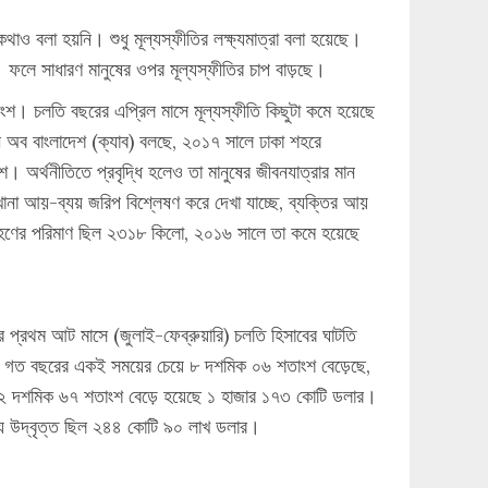
থাও বলা হয়নি। শুধু মূল্যস্ফীতির লক্ষ্যমাত্রা বলা হয়েছে।
। ফলে সাধারণ মানুষের ওপর মূল্যস্ফীতির চাপ বাড়ছে।
ংশ। চলতি বছরের এপ্রিল মাসে মূল্যস্ফীতি কিছুটা কমে হয়েছে
ন অব বাংলাদেশ (ক্যাব) বলছে, ২০১৭ সালে ঢাকা শহরে
। অর্থনীতিতে প্রবৃদ্ধি হলেও তা মানুষের জীবনযাত্রার মান
 খানা আয়-ব্যয় জরিপ বিশ্লেষণ করে দেখা যাচ্ছে, ব্যক্তির আয়
হণের পরিমাণ ছিল ২৩১৮ কিলো, ২০১৬ সালে তা কমে হয়েছে
 প্রথম আট মাসে (জুলাই-ফেব্রুয়ারি) চলতি হিসাবের ঘাটতি
য় গত বছরের একই সময়ের চেয়ে ৮ দশমিক ০৬ শতাংশ বেড়েছে,
৯২ দশমিক ৬৭ শতাংশ বেড়ে হয়েছে ১ হাজার ১৭৩ কোটি ডলার।
যে উদ্বৃত্ত ছিল ২৪৪ কোটি ৯০ লাখ ডলার।