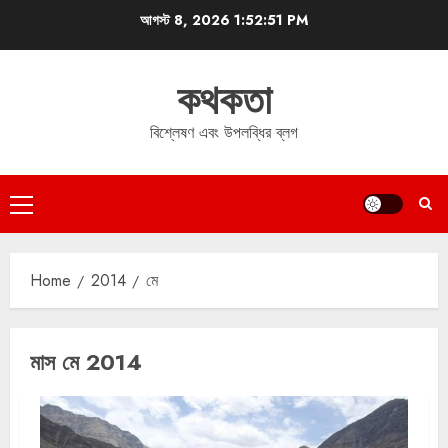
Skip
আগস্ট 8, 2026
1:52:52 PM
to
content
কথকতা
বিশ্লেষণ এবং উপলব্ধির ব্লগ
Primary
Menu
Home
2014
মে
মাস
মে 2014