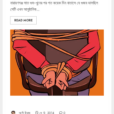
নারায়ণগঞ্জ সাত গুম-খুনের পর গত কয়েক দিন বাতাসে যে গুজব ভাসছিল
সেটি এখন আনুষ্ঠানিক...
READ MORE
খুন-অপহরণের শেষ কোথায়?
আলী রীয়াজ
মে 9, 2014
0