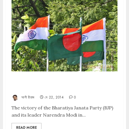
Will the Indo-Bangladesh relationship
change?
আলী রীয়াজ
মে 22, 2014
0
The victory of the Bharatiya Janata Party (BJP)
and its leader Narendra Modi in...
READ MORE