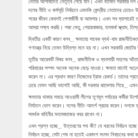
নেতার আশীর্বাদেই নেতৃত্ব পেয়ে যান। এখন বর্তমান সরকারি দ
দলের নীতি ও কর্মসূচি নির্বাচনে এমনকি কেন্দ্রীয় নেতাদের চেয
পরের জীবন কেবলই পেশাজীবী বা আমলার। এখন সব ব্যাপারেই তারা
আমরা লক্ষ্য করছি। পদ্মা সেতু, শেয়ারবাজার, হলমার্ক স্ক্যাম,
দ্বিতীয় একটি কারণ বলব_ ক্ষমতায় সাবেক ব্যর্থ-বাম রাজনী
গণতন্ত্র নিয়ে তেমন উদ্বিগ্ন মনে হয় না। এখন সরকারি জোটের উ
তৃতীয় আরেকটি বিষয় বলব_ রাজনীতিক ও ব্যবসায়ী মহলের আঁতা
পরিবারের সম্পদ অনেক অনেক বেড়ে যাওয়া। ক্ষমতা মানেই অঢে
করেন না। এর প্রধান কারণ নিজেদের ট্রাক রেকর্ড। তাদের প্রত্য
চেয়ে যেমন আছি ভালোই আছি, কী দরকার ঝামেলায় গিয়ে_ এমন
ক্ষমতায় থাকার সময়ে আওয়ামী লীগের তৃণমূল পর্যায়ের কর্মীর
নির্যাতন ভোগ করেন। দলের নীতি-আদর্শ প্রচার করেন। দলকে ভু
সমর্থক বাহিনীর মনমেজাজের খবর রাখেন না।
এখন প্রশ্ন হচ্ছে_ উত্তরণের পথ কী? যে ধরনের নির্বাচন হচ্ছে 
নির্বাচন হচ্ছে, সেটা শেষ না হতেই একাদশ সংসদ নিবাচনের কথ