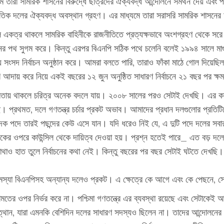
মে তারা সামরিক শাসনের বিরুদ্ধে ছাত্রদের ঐক্যবদ্ধ আন্দোলনে সমর্থন দেয় এব
নৈতিক দলের ঐক্যবদ্ধ অবস্থান গ্রহণ। এর মাধ্যমে তারা সরাসরি সামরিক শাসনের
টি দল একত্র থাকলে সামরিক বাহিনীকে রাজনীতিতে প্রত্যক্ষভাবে অংশগ্রহণ থেকে 
ানের পথ সুগম করে। কিন্তু এরপর বিএনপি সঠিক পথে চলেনি বলেই ১৯৯৪ সালে মাগু
 সংসদ নির্বাচন অনুষ্ঠান করে। আমরা বলতে পারি, তারাও ফাঁকা মাঠে গোল দিয়েছ
ি আদায় করে নিয়ে একই বছরের ১২ জুন অনুষ্ঠিত সাধারণ নির্বাচনে ২১ বছর পর ক্
তায় থাকলে চরিত্র অনেক বদলে যায়। ২০০৮ সালের পরও সেটাই দেখছি। এর কারণ ক
ি। প্রথমত, দলে গণতন্ত্র চর্চার প্রকট অভাব। আমাদের প্রধান দলগুলোর প্রতি
দক পদে তারই পছন্দের কেউ এসে যান। যদি ধরেও নিই যে, এ দুটি পদে দলের সবার প
দকের ওপরে কাউন্সিল থেকে দায়িত্ব দেওয়া হয়। প্রশ্ন হতেই পারে_ এত বড় দলে 
কোথাও হাত তুলে নির্বাচনের কথা নেই। কিন্তু বছরের পর বছর সেটাই ঘটতে দেখছি
স্যা বিএনপিসহ অন্যান্য দলেও প্রকট। এ ক্ষেত্রে কে আগে এবং কে পেছনে, সেটা 
মতের ওপর নির্ভর করে না। পশ্চিমা গণতন্ত্রে এর ব্যবস্থা রয়েছে এবং সেটাকেই আ
উত্থান, যারা এমনকি বেশিদিন দলের সাধারণ সদস্যও ছিলেন না। তাদের আন্দোলনের 