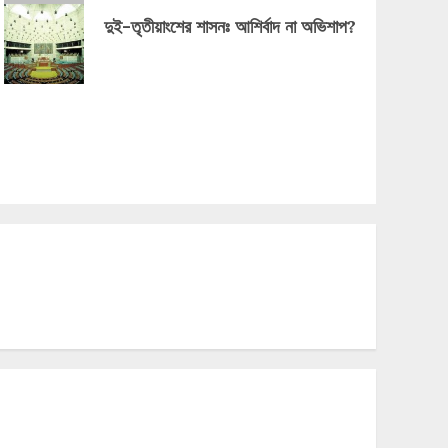
দুই-তৃতীয়াংশের শাসনঃ আশির্বাদ না অভিশাপ?