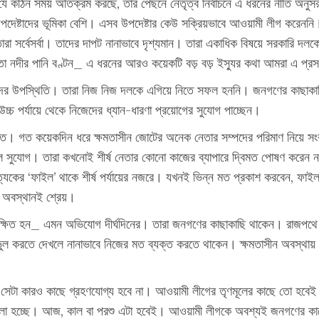
ল যে কঠিন সময় অতিক্রম করছে, তার পেছনে নেতৃত্ব নির্বাচনে এ ধরনের নীতি 
়েও উপদেষ্টাদের ভূমিকা বেশি। এসব উপদেষ্টার কেউ সক্রিয়ভাবে আওয়ামী লীগ করেন
 সর্বেসর্বা। তাদের দাপট নানাভাবে দৃশ্যমান। তারা একাধিক বিষয়ে সরকারি দল
 তিস্তা নদীর পানি বণ্টন_ এ ধরনের আরও কয়েকটি বড় বড় ইস্যুর কথা আমরা এ প্রস
তিকদের উপস্থিতি। তারা নিজ নিজ দলকে এগিয়ে নিতে সফল হননি। জনগণের কাছাকা
চ্চ পর্যায়ে থেকে নিজেদের ধ্যান-ধারণা প্রয়োগের সুযোগ পাচ্ছেন।
ত। গত কয়েকদিন ধরে ক্ষমতাসীন জোটের অনেক নেতার সম্পদের পরিমাণ নিয়ে সংব
ল সুযোগ। তারা কখনোই শীর্ষ নেতার কোনো কাজের ব্যাপারে দ্বিমত পোষণ করেন 
েকের ‘ফাইল’ থাকে শীর্ষ পর্যায়ের নজরে। যখনই ভিন্ন মত প্রকাশ করবেন, ফাইল 
 অবস্থানই শ্রেয়।
া উপেক্ষিত হন_ এমন অভিযোগ দীর্ঘদিনের। তারা জনগণের কাছাকাছি থাকেন। রাজপথে ন
ল করতে দেখলে নানাভাবে নিজের মত ব্যক্ত করতে থাকেন। ক্ষমতাসীন অবস্থায় য
সেটা কারও কাছে গ্রহণযোগ্য হবে না। আওয়ামী লীগের তৃণমূলের কাছে তো হবেই না
া বলা হচ্ছে। আজ, কাল বা পরশু এটা হবেই। আওয়ামী লীগকে অবশ্যই জনগণের কাছ