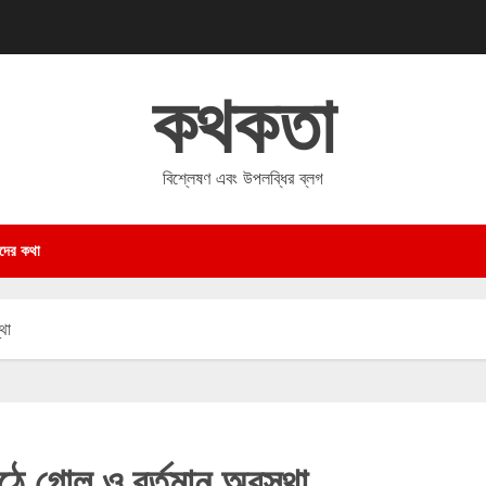
কথকতা
বিশ্লেষণ এবং উপলব্ধির ব্লগ
দের কথা
থা
াঠে গোল ও বর্তমান অবস্থা